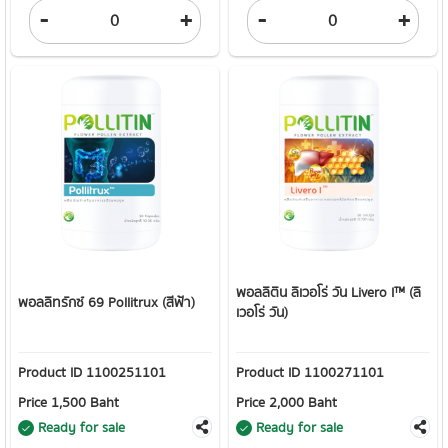
-
+
-
+
พอลลิติน ลิเวอโร่ วัน Livero I™ (ลิ
พอลลิทรักซ์ 69 Pollitrux (สีฟ้า)
เวอโร่ วัน)
Product ID 1100251101
Product ID 1100271101
Price 1,500 Baht
Price 2,000 Baht
Ready for sale
Ready for sale