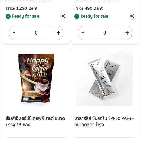
Price 1,290 Baht
Price 490 Baht
Ready for sale
Ready for sale
-
+
-
+
เอ็มพีเอ็ม แฮ็ปปี้ คอฟฟี่โกลด์ ขนาด
มาธาร์ลีย์ ซันสกรีน SPF50 PA+++
บรรจุ 15 ซอง
กันแดดสูตรบำรุง