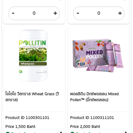
-
+
-
+
โอไฮโอ วีสกราส Wheat Grass (วี
พอลลิติน มิกซ์พอลเลน Mixed
สกราส)
Pollen™ (มิ๊กซ์พอลเลน)
Product ID 1100301101
Product ID 1100311101
Price 1,500 Baht
Price 2,000 Baht