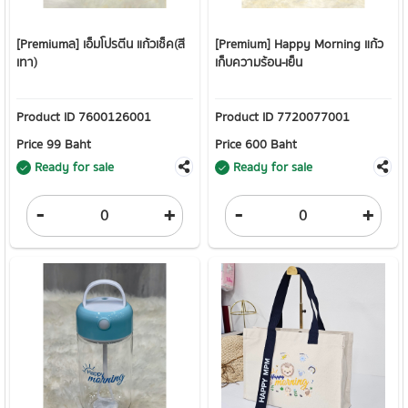
[Premiumล] เอ็มโปรตีน แก้วเช็ค(สี
[Premium] Happy Morning แก้ว
เทา)
เก็บความร้อน-เย็น
Product ID 7600126001
Product ID 7720077001
Price 99 Baht
Price 600 Baht
Ready for sale
Ready for sale
-
+
-
+