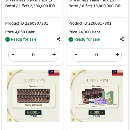
✨ Wellness Starter Pack (3
✨ Wellness Value Pack (18
Botol / 1 Set) 2,300,000 IDR
Botol / 6 Set) 13,800,000 IDR
Product ID 2260307301
Product ID 2260317301
Price 4,050 Baht
Price 24,300 Baht
Ready for sale
Ready for sale
-
+
-
+