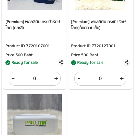
[Premium] พอลลิติน-กระเป๋ารักษ์
[Premium] พอลลิติน-กระเป๋ารักษ์
โลก (คละสี)
โลก(เก็บความเย็น)
Product ID 7720107001
Product ID 7720127001
Price 500 Baht
Price 500 Baht
Ready for sale
Ready for sale
-
+
-
+