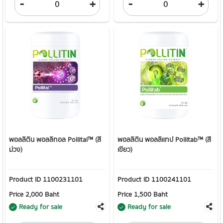
-
+
-
+
พอลลิติน พอลลิทอล Pollital™ (สี
พอลลิติน พอลลิแทป Pollitab™ (สี
ม่วง)
เขียว)
Product ID 1100231101
Product ID 1100241101
Price 2,000 Baht
Price 1,500 Baht
Ready for sale
Ready for sale