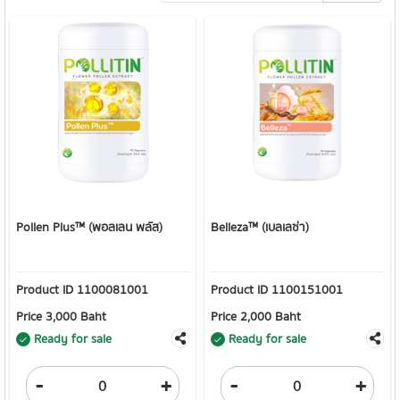
Pollen Plus™ (พอลเลน พลัส)
Belleza™ (เบลเลซ่า)
Product ID 1100081001
Product ID 1100151001
Price 3,000 Baht
Price 2,000 Baht
Ready for sale
Ready for sale
-
+
-
+