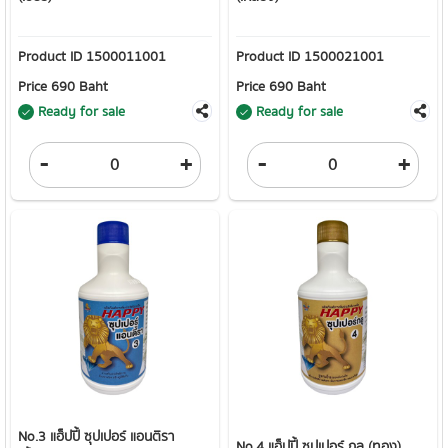
Product ID 1500011001
Product ID 1500021001
Price 690 Baht
Price 690 Baht
Ready for sale
Ready for sale
-
+
-
+
No.3 แฮ็ปปี้ ซุปเปอร์ แอนติรา
No.4 แฮ็ปปี้ ซุปเปอร์ กลู (ทอง)