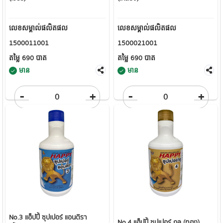
លេខសម្គាល់ផលិតផល
លេខសម្គាល់ផលិតផល
1500011001
1500021001
តម្លៃ 690 បាត
តម្លៃ 690 បាត
មាន
មាន
-
+
-
+
No.3 แฮ็ปปี้ ซุปเปอร์ แอนติรา
No.4 แฮ็ปปี้ ซุปเปอร์ กลู (ทอง)