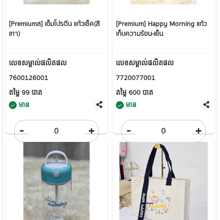
[Premiumล] เอ็มโปรตีน แก้วเช็ค(สี
[Premium] Happy Morning แก้ว
เทา)
เก็บความร้อน-เย็น
លេខសម្គាល់ផលិតផល
លេខសម្គាល់ផលិតផល
7600126001
7720077001
តម្លៃ 99 បាត
តម្លៃ 600 បាត
មាន
មាន
-
+
-
+