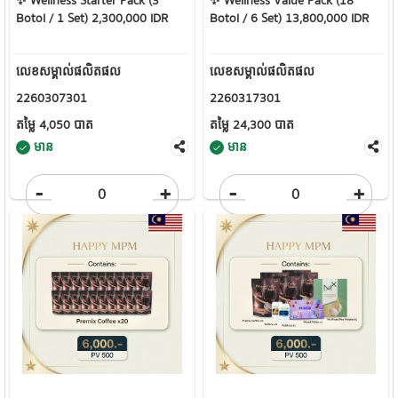
✨ Wellness Starter Pack (3
✨ Wellness Value Pack (18
Botol / 1 Set) 2,300,000 IDR
Botol / 6 Set) 13,800,000 IDR
លេខសម្គាល់ផលិតផល
លេខសម្គាល់ផលិតផល
2260307301
2260317301
តម្លៃ 4,050 បាត
តម្លៃ 24,300 បាត
មាន
មាន
-
+
-
+