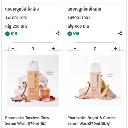
លេខសម្គាល់ផលិតផល
លេខសម្គាល់ផលិតផល
1410011001
1450011001
តម្លៃ 250 បាត
តម្លៃ 600 បាត
មាន
មាន
-
+
-
+
Pharmetics Timeless Glow
Pharmetics Bright & Correct
Serum Wash 370ml.(ส้ม)
Serum Wash370ml.(ชมพู)