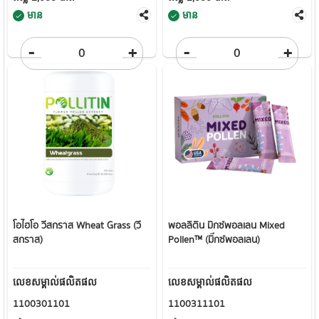
មាន
មាន
-
+
-
+
โอไฮโอ วีสกราส Wheat Grass (วี
พอลลิติน มิกซ์พอลเลน Mixed
สกราส)
Pollen™ (มิ๊กซ์พอลเลน)
លេខសម្គាល់ផលិតផល
លេខសម្គាល់ផលិតផល
1100301101
1100311101