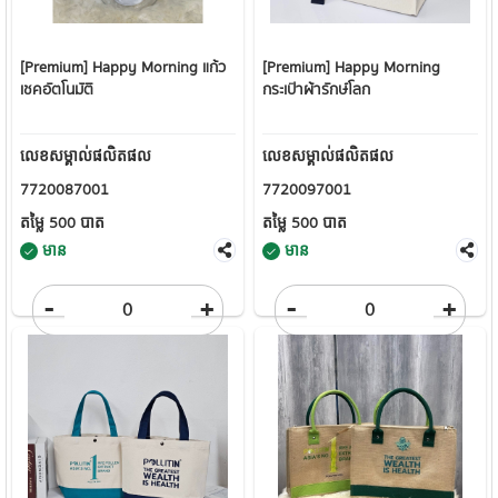
[Premium] Happy Morning แก้ว
[Premium] Happy Morning
เชคอัตโนมัติ
กระเป๋าผ้ารักษ์โลก
លេខសម្គាល់ផលិតផល
លេខសម្គាល់ផលិតផល
7720087001
7720097001
តម្លៃ 500 បាត
តម្លៃ 500 បាត
មាន
មាន
-
+
-
+