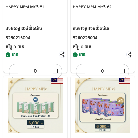
HAPPY MPM-MYS #1
HAPPY MPM-MYS #2
លេខសម្គាល់ផលិតផល
លេខសម្គាល់ផលិតផល
5260216004
5260226004
តម្លៃ 0 បាត
តម្លៃ 0 បាត
មាន
មាន
-
+
-
+