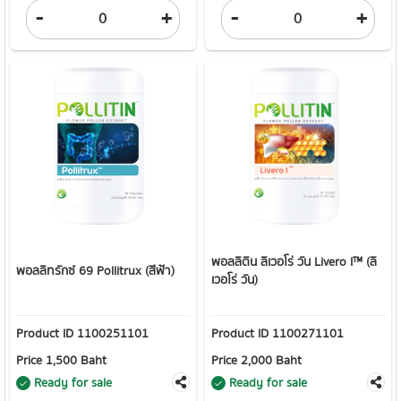
-
+
-
+
พอลลิติน ลิเวอโร่ วัน Livero I™ (ลิ
พอลลิทรักซ์ 69 Pollitrux (สีฟ้า)
เวอโร่ วัน)
Product ID 1100251101
Product ID 1100271101
Price 1,500 Baht
Price 2,000 Baht
Ready for sale
Ready for sale