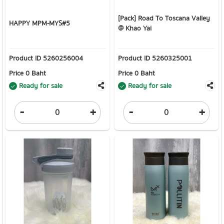
[Pack] Road To Toscana Valley
HAPPY MPM-MYS#5
@ Khao Yai
Product ID 5260256004
Product ID 5260325001
Price 0 Baht
Price 0 Baht
Ready for sale
Ready for sale
-
+
-
+