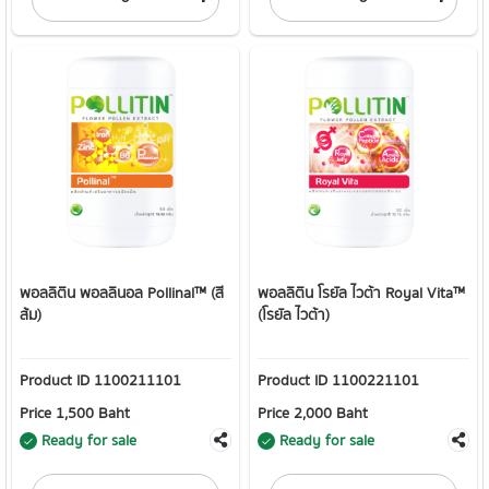
พอลลิติน พอลลินอล Pollinal™ (สี
พอลลิติน โรยัล ไวต้า Royal Vita™
ส้ม)
(โรยัล ไวต้า)
Product ID 1100211101
Product ID 1100221101
Price 1,500 Baht
Price 2,000 Baht
Ready for sale
Ready for sale