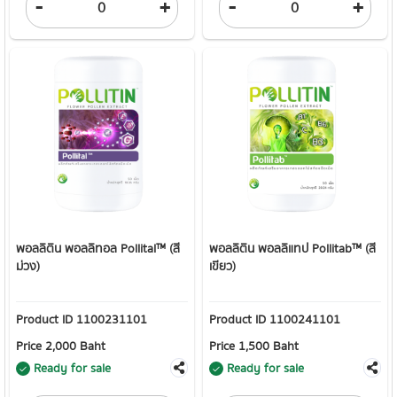
-
+
-
+
พอลลิติน พอลลิทอล Pollital™ (สี
พอลลิติน พอลลิแทป Pollitab™ (สี
ม่วง)
เขียว)
Product ID 1100231101
Product ID 1100241101
Price 2,000 Baht
Price 1,500 Baht
Ready for sale
Ready for sale