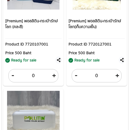
[Premium] พอลลิติน-กระเป๋ารักษ์
[Premium] พอลลิติน-กระเป๋ารักษ์
โลก (คละสี)
โลก(เก็บความเย็น)
Product ID 7720107001
Product ID 7720127001
Price 500 Baht
Price 500 Baht
Ready for sale
Ready for sale
-
+
-
+