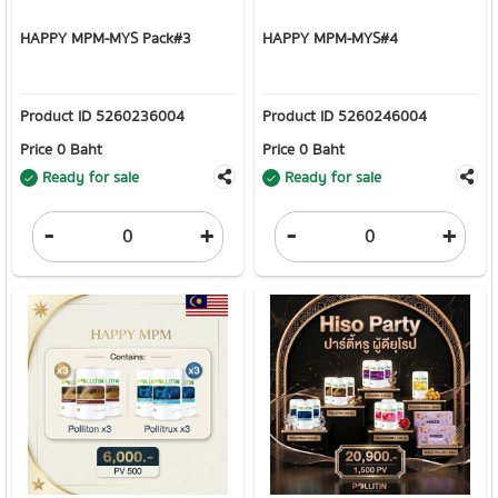
HAPPY MPM-MYS Pack#3
HAPPY MPM-MYS#4
Product ID 5260236004
Product ID 5260246004
Price 0 Baht
Price 0 Baht
Ready for sale
Ready for sale
-
+
-
+