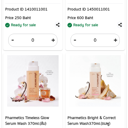
Product ID 1410011001
Product ID 1450011001
Price 250 Baht
Price 600 Baht
Ready for sale
Ready for sale
-
+
-
+
Pharmetics Timeless Glow
Pharmetics Bright & Correct
Serum Wash 370ml.(ส้ม)
Serum Wash370ml.(ชมพู)