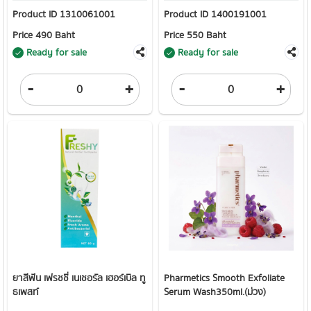
Product ID 1310061001
Product ID 1400191001
Price 490 Baht
Price 550 Baht
Ready for sale
Ready for sale
-
+
-
+
ยาสีฟัน เฟรชชี่ เนเชอรัล เฮอร์เบิล ทู
Pharmetics Smooth Exfoliate
ธเพสท์
Serum Wash350ml.(ม่วง)