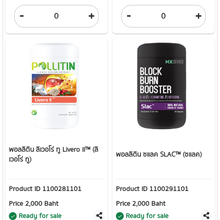
-
+
-
+
พอลลิติน ลิเวอโร่ ทู Livero II™ (ลิ
พอลลิติน ซแลค SLAC™ (ซแลค)
เวอโร่ ทู)
Product ID 1100281101
Product ID 1100291101
Price 2,000 Baht
Price 2,000 Baht
Ready for sale
Ready for sale