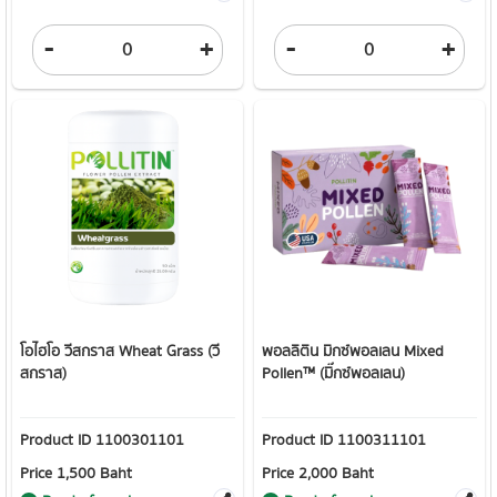
-
+
-
+
โอไฮโอ วีสกราส Wheat Grass (วี
พอลลิติน มิกซ์พอลเลน Mixed
สกราส)
Pollen™ (มิ๊กซ์พอลเลน)
Product ID 1100301101
Product ID 1100311101
Price 1,500 Baht
Price 2,000 Baht