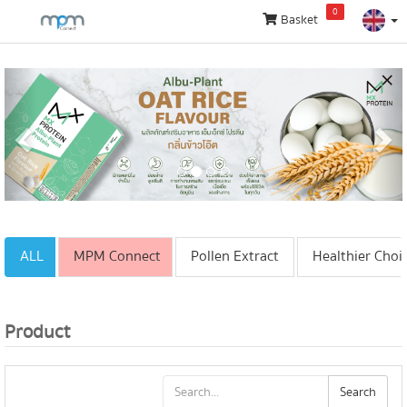
0
Basket
กลุ่ม
สินค้า
Previous
N
ALL
MPM Connect
Pollen Extract
Healthier Choi
Product
Search