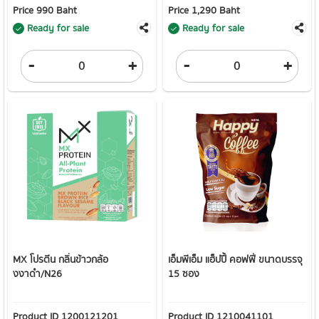
Price 990 Baht
Price 1,290 Baht
Ready for sale
Ready for sale
-
+
-
+
MX โปรตีน กลิ่นข้าวกล้อ
เอ็มพีเอ็ม แฮ็ปปี้ คอฟฟี่ ขนาดบรรจุ
งงาดํา/N26
15 ซอง
Product ID 1200121201
Product ID 1210041101