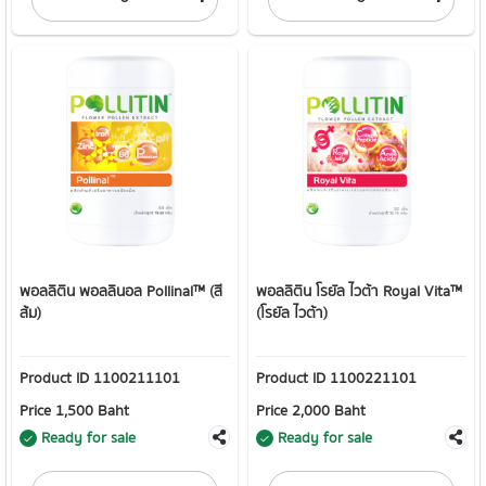
พอลลิติน พอลลินอล Pollinal™ (สี
พอลลิติน โรยัล ไวต้า Royal Vita™
ส้ม)
(โรยัล ไวต้า)
Product ID 1100211101
Product ID 1100221101
Price 1,500 Baht
Price 2,000 Baht
Ready for sale
Ready for sale