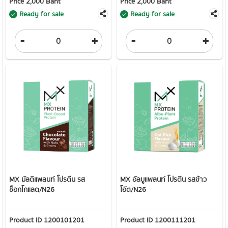
Price 2,000 Baht
Price 2,000 Baht
Ready for sale
Ready for sale
-
+
-
+
MX มัลติแพลนท์ โปรตีน รส
MX อัลบูแพลนท์ โปรตีน รสข้าว
ช็อกโกแลต/N26
โอ๊ต/N26
Product ID 1200101201
Product ID 1200111201