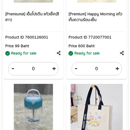
[Premiumล] เอ็มโปรตีน แก้วเช็ค(สี
[Premium] Happy Morning แก้ว
เทา)
เก็บความร้อน-เย็น
Product ID 7600126001
Product ID 7720077001
Price 99 Baht
Price 600 Baht
Ready for sale
Ready for sale
-
+
-
+