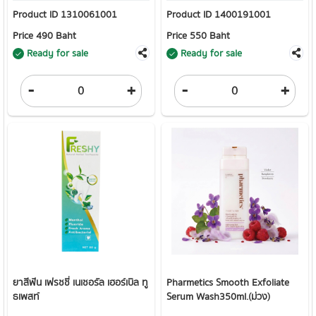
Product ID 1310061001
Product ID 1400191001
Price 490 Baht
Price 550 Baht
Ready for sale
Ready for sale
-
+
-
+
ยาสีฟัน เฟรชชี่ เนเชอรัล เฮอร์เบิล ทู
Pharmetics Smooth Exfoliate
ธเพสท์
Serum Wash350ml.(ม่วง)