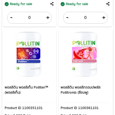
Ready for sale
Ready for sale
-
+
-
+
พอลลิติน พอลลิเท็น Polliten™
พอลลิติน พอลลิทรอมบ์พลัส
(พอลลิเท็น)
Pollitromb (สีชมพู)
Product ID 1100351101
Product ID 1100361101